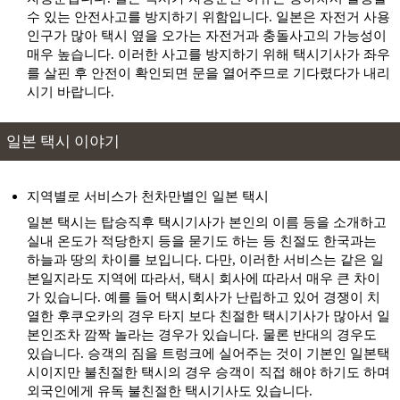
수 있는 안전사고를 방지하기 위함입니다. 일본은 자전거 사용
운펜사
출발
도착
인구가 많아 택시 옆을 오가는 자전거과 충돌사고의 가능성이
운펜지
매우 높습니다. 이러한 사고를 방지하기 위해 택시기사가 좌우
유니클로 도쿠시마 아이즈미점
를 살핀 후 안전이 확인되면 문을 열어주므로 기다렸다가 내리
출발
도착
유니클로 토쿠시마 아이즈미점
시기 바랍니다.
유니클로 도쿠시마 오키노하마점
출발
도착
유니클로 토쿠시마 오키노하마점
일본 택시 이야기
유니클로 도쿠시마점
출발
도착
유니클로 토쿠시마점
지역별로 서비스가 천차만별인 일본 택시
출발
도착
유니클로 아난 아피카점
일본 택시는 탑승직후 택시기사가 본인의 이름 등을 소개하고
유니클로 이온몰 도쿠시마점
실내 온도가 적당한지 등을 묻기도 하는 등 친절도 한국과는
출발
도착
유니클로 이온몰 토쿠시마점
하늘과 땅의 차이를 보입니다. 다만, 이러한 서비스는 같은 일
본일지라도 지역에 따라서, 택시 회사에 따라서 매우 큰 차이
이야 계곡
출발
도착
가 있습니다. 예를 들어 택시회사가 난립하고 있어 경쟁이 치
이야다니
열한 후쿠오카의 경우 타지 보다 친절한 택시기사가 많아서 일
본인조차 깜짝 놀라는 경우가 있습니다. 물론 반대의 경우도
이야계곡 이중덩쿨다리
출발
도착
오쿠이야 니쥬카즈라바시
있습니다. 승객의 짐을 트렁크에 실어주는 것이 기본인 일본택
시이지만 불친절한 택시의 경우 승객이 직접 해야 하기도 하며
타이류사
출발
도착
외국인에게 유독 불친절한 택시기사도 있습니다.
타이류지