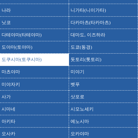
다이소&아오야마 100엔프라자 도쿠시마 미나
출발
도착
나라
니가타(니이가타)
미쇼와점
덩쿨 다리
닛코
다카마츠(타카마츠)
출발
도착
카즈라 바시
다테야마(타테야마)
대마도, 이즈하라
도쿠시마 동물원
출발
도착
토쿠시마 동물원
도야마(토야마)
도쿄(동경)
도쿠시마 중앙공원
출발
도착
도쿠시마(토쿠시마)
돗토리(톳토리)
토쿠시마츄오 코엔
도쿠시마시립 도쿠시마성 박물관
마츠야마
미야기
출발
도착
토쿠시마시립 토쿠시마성 박물관
미야자키
벳푸
출발
도착
도쿠시마현 나루토 종합운동공원 육상경기장
사가
삿포로
도쿠시마현 문화의 숲 종합공원
출발
도착
토쿠시마켄 분카노모리 소고코엔
시마네
시모노세키
도쿠시마현립 박물관
출발
도착
토쿠시마현립 박물관
아키타
에노시마
료젠사[토쿠시마]
출발
도착
오사카
오카야마
료젠지[토쿠시마]