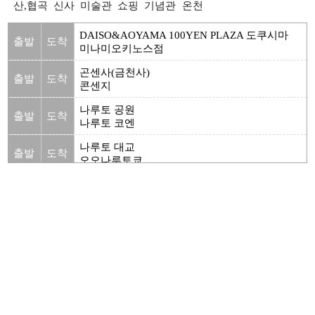
산,협곡
신사
미술관
쇼핑
기념관
온천
DAISO&AOYAMA 100YEN PLAZA 도쿠시마
출발
도착
미나미오키노스점
곤센사(금천사)
출발
도착
콘센지
나루토 공원
출발
도착
나루토 코엔
나루토 대교
출발
도착
오오나루토쿄
나루토 우치노우미 종합공원
출발
도착
나루토 우치노우미 소고코엔
나루토시 독일관
출발
도착
나루토시 도이츠칸
출발
도착
다이소 니켄야점
출발
도착
다이소 도쿠시마 야마시로점
출발
도착
다이소 도쿠시마 오오마츠점