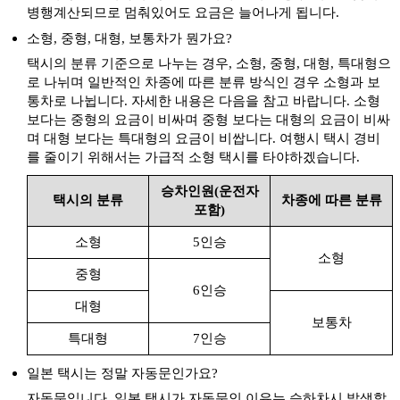
병행계산되므로 멈춰있어도 요금은 늘어나게 됩니다.
아오바하마 공원
출발
도착
소형, 중형, 대형, 보통차가 뭔가요?
아오바하마 코엔
택시의 분류 기준으로 나누는 경우, 소형, 중형, 대형, 특대형으
아와노도추
로 나뉘며 일반적인 차종에 따른 분류 방식인 경우 소형과 보
출발
도착
아와노도츄
통차로 나뉩니다. 자세한 내용은 다음을 참고 바랍니다. 소형
보다는 중형의 요금이 비싸며 중형 보다는 대형의 요금이 비싸
아와오도리 회관
출발
도착
며 대형 보다는 특대형의 요금이 비쌉니다. 여행시 택시 경비
아와오도리 카이칸
를 줄이기 위해서는 가급적 소형 택시를 타야하겠습니다.
출발
도착
에스카히루 나루토
승차인원(운전자
택시의 분류
차종에 따른 분류
오가마 폭포
출발
도착
포함)
오오가마노 타키
소형
5인승
오오아사히코 신사
출발
도착
소형
오오아사히코 진자
중형
6인승
오츠카 국제미술관
출발
도착
대형
오오츠카 국제미술관
보통차
특대형
7인승
출발
도착
와키마치미나미마치
일본 택시는 정말 자동문인가요?
우즈시오 기선
출발
도착
오즈시오키센
자동문입니다. 일본 택시가 자동문인 이유는 승하차시 발생할