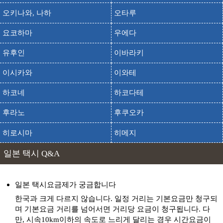
오키나와, 나하
오타루
비잔 공원
출발
도착
비잔 코엔
요코하마
우에다
출발
도착
비잔 로프웨이 타는 곳
유후인
이바라키
출발
도착
세리아 도쿠시마 타미야점
이시카와
이와테
출발
도착
세리아 하로즈 스미요시몰점
세이부 공원[도쿠시마]
하코네
하코다테
출발
도착
세이부 코엔[토쿠시마]
후라노
후쿠오카
출발
도착
센조지키 전망대
히로시마
히메지
소변암 이야다코 소변보는 소년상
출발
도착
숀벤이와 이야다코노숀벤코조
일본 택시 Q&A
소용돌이길
출발
도착
우즈노미치
일본 택시요금제가 궁금합니다
쇼산사
출발
도착
쇼산지
한국과 크게 다르지 않습니다. 일정 거리는 기본요금만 청구되
며 기본요금 거리를 넘어서면 거리당 요금이 청구됩니다. 다
아스타무란드 도쿠시마
출발
도착
만, 시속10km이하의 속도로 느리게 달리는 경우 시간요금이
아스타무란도 토쿠시마