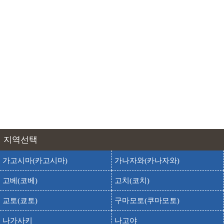
출발
도착
다이소 도쿠시마 죠토점
출발
도착
다이소 도쿠시마 카와우치점
출발
도착
다이소 마루나카 도쿠시마점
출발
도착
다이소 유메타운 도쿠시마점
출발
도착
다이소 이온몰 도쿠시마점
출발
도착
다이소 이온타운 카미이타점
출발
도착
다이소 이온타운 키타지마점
출발
도착
다이소 카미이타점
지역선택
출발
도착
다이소 쿄에이 아이즈미점
가고시마(카고시마)
가나자와(카나자와)
출발
도착
다이소 쿄에이 카사기점
고베(코베)
고치(코치)
출발
도착
다이소 쿄에이 코마츠시마점
출발
도착
다이소 하로즈 나루토점
교토(쿄토)
구마모토(쿠마모토)
출발
도착
다이소 후지그란 이시이점
나가사키
나고야