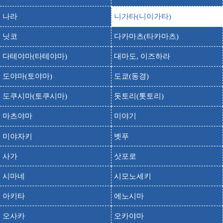
무이카마치 핫카이 산 스키장
나라
니가타(니이가타)
출발
도착
비진바야시
닛코
다카마츠(타카마츠)
출발
도착
빅카메라 니이가타점
사이쇼사
다테야마(타테야마)
대마도, 이즈하라
출발
도착
사이쇼지
도야마(토야마)
도쿄(동경)
세나미 온천
출발
도착
세나미 온센
도쿠시마(토쿠시마)
돗토리(톳토리)
시로우마다케(시로우마 산)
출발
도착
마츠야마
미야기
시로우마 다케
시바타성
미야자키
벳푸
출발
도착
시바타죠
사가
삿포로
아카쿠라 관광리조트 스키장
출발
도착
아카쿠라 칸코리조토 스키장
시마네
시모노세키
아카쿠라 온천 스키장
출발
도착
아키타
에노시마
아카쿠라 온센 스키장
아카쿠라 온천
오사카
오카야마
출발
도착
아카쿠라 온센