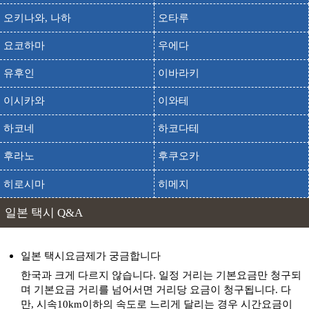
오키나와, 나하
오타루
출발
도착
유니클로 니이츠점
요코하마
우에다
출발
도착
유니클로 라브라 반다이점
출발
도착
유니클로 리버사이드 센슈점
유후인
이바라키
출발
도착
유니클로 메이케점
이시카와
이와테
출발
도착
유니클로 시바타점
하코네
하코다테
출발
도착
유니클로 아크로스프라자 나가오카점
후라노
후쿠오카
출발
도착
유니클로 이온몰 니이가타미나미점
히로시마
히메지
출발
도착
유니클로 죠에츠점
출발
도착
유니클로 츠바메산죠점
일본 택시 Q&A
출발
도착
유니클로 카메가이점
일본 택시요금제가 궁금합니다
출발
도착
유니클로 카시와자키점
한국과 크게 다르지 않습니다. 일정 거리는 기본요금만 청구되
출발
도착
유니클로 후레스포 아카미치점
며 기본요금 거리를 넘어서면 거리당 요금이 청구됩니다. 다
만, 시속10km이하의 속도로 느리게 달리는 경우 시간요금이
유자와 고원 스키장