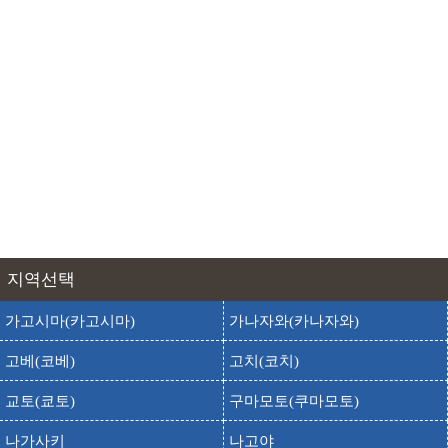
다니가와다케(다니가와 산)
출발
도착
타니가와 다케
다카다 공원
출발
도착
타카다 코엔
다카다성
출발
도착
타카다죠
출발
도착
돈키호테 니이가타에키미나미점
마다라오 고원 스키장
출발
도착
마다라오 코겐 스키장
마다라오 고원 온천
출발
도착
지역선택
마다라오 코겐 온센
출발
도착
마이코 스노우 리조트
가고시마(카고시마)
가나자와(카나자와)
묘코 산
출발
도착
고베(코베)
고치(코치)
묘코 산
교토(쿄토)
구마모토(쿠마모토)
출발
도착
묘코스기노하라 스키장
무이카마치 핫카이 산 스키장
나가사키
나고야
출발
도착