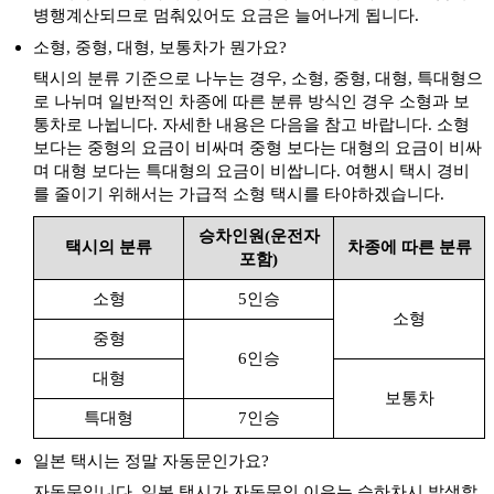
출발
도착
유자와 코겐 스키장
병행계산되므로 멈춰있어도 요금은 늘어나게 됩니다.
소형, 중형, 대형, 보통차가 뭔가요?
유자와나카자토 스키장
출발
도착
유자와나카자토 스노우 리조트
택시의 분류 기준으로 나누는 경우, 소형, 중형, 대형, 특대형으
로 나뉘며 일반적인 차종에 따른 분류 방식인 경우 소형과 보
출발
도착
이시우치마루야마 스키장
통차로 나뉩니다. 자세한 내용은 다음을 참고 바랍니다. 소형
이야히코 신사
보다는 중형의 요금이 비싸며 중형 보다는 대형의 요금이 비싸
출발
도착
이야히코 진자
며 대형 보다는 특대형의 요금이 비쌉니다. 여행시 택시 경비
를 줄이기 위해서는 가급적 소형 택시를 타야하겠습니다.
출발
도착
이왓파라 스키장
승차인원(운전자
이케노타이라 온천 스키장
택시의 분류
차종에 따른 분류
출발
도착
포함)
이케노타이라 온센 스키장
소형
5인승
조에츠 국제스키장
출발
도착
소형
죠에츠 코쿠사이 스키장
중형
6인승
출발
도착
카구라 스키장
대형
카스가 산성
보통차
출발
도착
특대형
7인승
카스가야마죠
칸다츠 고원 스키장
일본 택시는 정말 자동문인가요?
출발
도착
칸다츠 코겐 스키장
자동문입니다. 일본 택시가 자동문인 이유는 승하차시 발생할