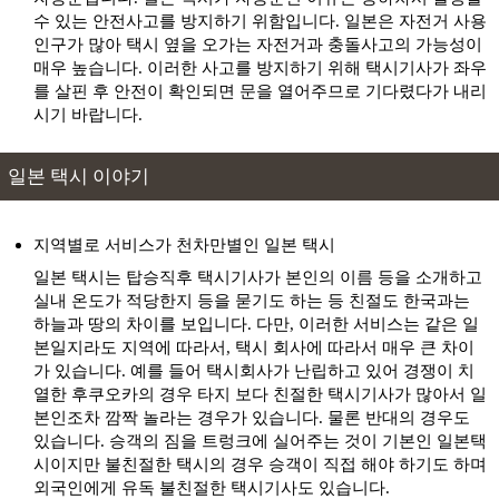
수 있는 안전사고를 방지하기 위함입니다. 일본은 자전거 사용
키요츠 협곡 터널
출발
도착
키요츠쿄 톤네루
인구가 많아 택시 옆을 오가는 자전거과 충돌사고의 가능성이
매우 높습니다. 이러한 사고를 방지하기 위해 택시기사가 좌우
폿사마그나 박물관
출발
도착
를 살핀 후 안전이 확인되면 문을 열어주므로 기다렸다가 내리
폿사마그나 뮤지엄
시기 바랍니다.
하쿠산 공원
출발
도착
하쿠산 코엔
일본 택시 이야기
출발
도착
홋포 문학박물관
출발
도착
효코(백조의 호수)
지역별로 서비스가 천차만별인 일본 택시
일본 택시는 탑승직후 택시기사가 본인의 이름 등을 소개하고
실내 온도가 적당한지 등을 묻기도 하는 등 친절도 한국과는
하늘과 땅의 차이를 보입니다. 다만, 이러한 서비스는 같은 일
본일지라도 지역에 따라서, 택시 회사에 따라서 매우 큰 차이
가 있습니다. 예를 들어 택시회사가 난립하고 있어 경쟁이 치
열한 후쿠오카의 경우 타지 보다 친절한 택시기사가 많아서 일
본인조차 깜짝 놀라는 경우가 있습니다. 물론 반대의 경우도
있습니다. 승객의 짐을 트렁크에 실어주는 것이 기본인 일본택
시이지만 불친절한 택시의 경우 승객이 직접 해야 하기도 하며
외국인에게 유독 불친절한 택시기사도 있습니다.