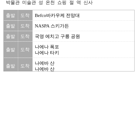
박물관
미술관
성
온천
쇼핑
절
역
신사
출발
도착
Befco바카우케 전망대
출발
도착
NASPA 스키가든
출발
도착
국영 에치고 구릉 공원
나에나 폭포
출발
도착
나에나 타키
나에바 산
출발
도착
나에바 산
출발
도착
나에바 스키장
노지리 호수
출발
도착
노지리 코
출발
도착
니이가타 수족관
니이가타시 역사박물관
출발
도착
미나토피아
출발
도착
니이가타현립 반다이 섬 미술관