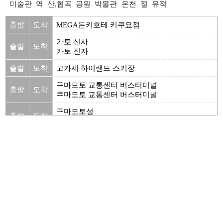
미술관
역
산,협곡
공원
박물관
온천
절
유적
출발
도착
MEGA돈키호테 키쿠요점
가토 신사
출발
도착
카토 진자
출발
도착
고카세 하이랜드 스키장
구마모토 교통센터 버스터미널
출발
도착
쿠마모토 교통센터 버스터미널
구마모토성
출발
도착
쿠마모토죠
구마모토시 동식물원
출발
도착
쿠마모토시 동식물원
구마모토시 현대미술관
출발
도착
쿠마모토시 현대미술관
구마모토죠이나리 신사
출발
도착
구마모토죠이나리 진자
구마모토현립 미술관
출발
도착