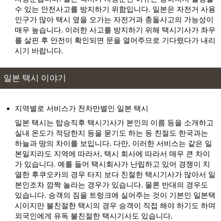
쿠쥬 신린코엔 스키장
수 있는 안전사고를 방지하기 위함입니다. 일본은 자전거 사용
출발
도착
키쿠치 계곡
인구가 많아 택시 옆을 오가는 자전거과 충돌사고의 가능성이
매우 높습니다. 이러한 사고를 방지하기 위해 택시기사가 좌우
키쿠치 온천
출발
도착
를 살핀 후 안전이 확인되면 문을 열어주므로 기다렸다가 내리
키쿠치 온센
시기 바랍니다.
출발
도착
탓피 카미쿠마모토 돈키호테점
일본 택시 이야기
혼묘사
출발
도착
혼묘지
출발
도착
후지사키하치만구
지역별로 서비스가 천차만별인 일본 택시
히나구 온천
일본 택시는 탑승직후 택시기사가 본인의 이름 등을 소개하고
출발
도착
히나구 온센
실내 온도가 적당한지 등을 묻기도 하는 등 친절도 한국과는
하늘과 땅의 차이를 보입니다. 다만, 이러한 서비스는 같은 일
히토요시 성터
출발
도착
본일지라도 지역에 따라서, 택시 회사에 따라서 매우 큰 차이
히토요시 죠아토
가 있습니다. 예를 들어 택시회사가 난립하고 있어 경쟁이 치
열한 후쿠오카의 경우 타지 보다 친절한 택시기사가 많아서 일
본인조차 깜짝 놀라는 경우가 있습니다. 물론 반대의 경우도
있습니다. 승객의 짐을 트렁크에 실어주는 것이 기본인 일본택
시이지만 불친절한 택시의 경우 승객이 직접 해야 하기도 하며
외국인에게 유독 불친절한 택시기사도 있습니다.