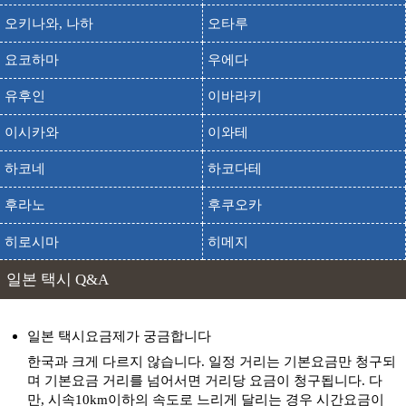
오키나와, 나하
오타루
출발
도착
아소팜랜드
아오이 아소 신사
요코하마
우에다
출발
도착
아오이 아소 진자
유후인
이바라키
야마가 온천 사쿠라유
출발
도착
야마가 온센 사쿠라유
이시카와
이와테
야마가 온천
출발
도착
하코네
하코다테
야마가 온센
출발
도착
역사문화체험시설 와쿠와쿠자
후라노
후쿠오카
출발
도착
오오에 성당
히로시마
히메지
와이타 산
출발
도착
일본 택시 Q&A
와이타잔
출발
도착
와쿠와쿠카이츄 수족관 씨도너츠
일본 택시요금제가 궁금합니다
우에키 온천
출발
도착
우에키 온센
한국과 크게 다르지 않습니다. 일정 거리는 기본요금만 청구되
며 기본요금 거리를 넘어서면 거리당 요금이 청구됩니다. 다
출발
도착
유니클로 선로드시티 쿠마모토점
만, 시속10km이하의 속도로 느리게 달리는 경우 시간요금이