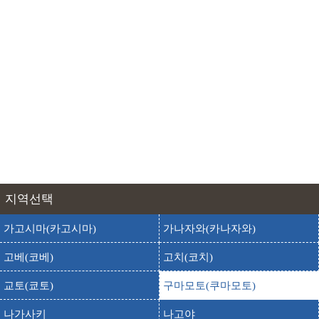
쿠마모토현립 미술관
구마모토현립 장식고분관
출발
도착
쿠마모토현립 장식고분관
그린랜드
출발
도착
그린란도
긴푸산[구마모토]
출발
도착
킨푸산[쿠마모토]
나베가 폭포
출발
도착
나베가 타키
나카다케[구마모토](나카 산[구마모토])
출발
도착
나카 다케[쿠마모토]
지역선택
다와라 산
출발
도착
가고시마(카고시마)
가나자와(카나자와)
타와라야마
출발
도착
단카이보
고베(코베)
고치(코치)
돈키호테 구마모토츄오점
교토(쿄토)
구마모토(쿠마모토)
출발
도착
돈키호테 쿠마모토츄오점
나가사키
나고야
출발
도착
돈키호테 미나미쿠마모토점