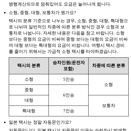
병행계산되므로 멈춰있어도 요금은 늘어나게 됩니다.
출발
도착
유니클로 유메타운 하마센점
소형, 중형, 대형, 보통차가 뭔가요?
출발
도착
유니클로 유메타운 히카리노모리점
택시의 분류 기준으로 나누는 경우, 소형, 중형, 대형, 특대형으
유니클로 이온몰 구마모토점
로 나뉘며 일반적인 차종에 따른 분류 방식인 경우 소형과 보
출발
도착
유니클로 이온몰 쿠마모토점
통차로 나뉩니다. 자세한 내용은 다음을 참고 바랍니다. 소형
보다는 중형의 요금이 비싸며 중형 보다는 대형의 요금이 비싸
출발
도착
유니클로 쿠마난점
며 대형 보다는 특대형의 요금이 비쌉니다. 여행시 택시 경비
출발
도착
유니클로 키타쿠마모토점
를 줄이기 위해서는 가급적 소형 택시를 타야하겠습니다.
이즈미 신사[구마모토]
승차인원(운전자
출발
도착
택시의 분류
차종에 따른 분류
이즈미 진자[쿠마모토]
포함)
지온 폭포
출발
도착
소형
5인승
지온노 타키
소형
중형
출발
도착
츠쥰쿄
6인승
대형
카미시키미쿠마노이마스 신사
출발
도착
보통차
카미시키미쿠마노이마스 진자
특대형
7인승
출발
도착
쿠사센리가하마
일본 택시는 정말 자동문인가요?
쿠쥬 삼림공원 스키장
출발
도착
자동문입니다. 일본 택시가 자동문인 이유는 승하차시 발생할