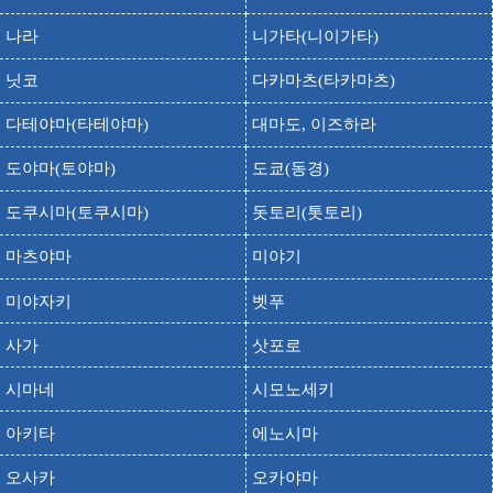
출발
도착
돈키호테 파우 카미쿠마모토점
나라
니가타(니이가타)
라퓨타의 길
닛코
다카마츠(타카마츠)
출발
도착
라퓨타노 미치
다테야마(타테야마)
대마도, 이즈하라
출발
도착
미후네 공룡박물관
출발
도착
사쿠라노바바 죠사이엔
도야마(토야마)
도쿄(동경)
출발
도착
스이젠지죠쥬엔
도쿠시마(토쿠시마)
돗토리(톳토리)
출발
도착
스지유 온천
마츠야마
미야기
출발
도착
아마쿠사5교
미야자키
벳푸
출발
도착
아소 네이쳐랜드
사가
삿포로
아소 신사
출발
도착
아소 진자
시마네
시모노세키
출발
도착
아소 카도리 도미니온
아키타
에노시마
출발
도착
아소 화산박물관
오사카
오카야마
출발
도착
아소나카다케 분화구