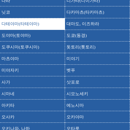
나라
니가타(니이가타)
닛코
다카마츠(타카마츠)
다테야마(타테야마)
대마도, 이즈하라
도야마(토야마)
도쿄(동경)
도쿠시마(토쿠시마)
돗토리(톳토리)
마츠야마
미야기
미야자키
벳푸
사가
삿포로
시마네
시모노세키
아키타
에노시마
오사카
오카야마
오키나와, 나하
오타루