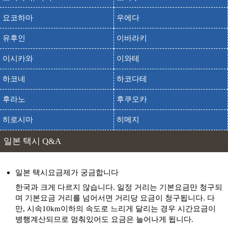
요코하마
우에다
유후인
이바라키
이시카와
이와테
하코네
하코다테
후라노
후쿠오카
히로시마
히메지
일본 택시 Q&A
일본 택시요금제가 궁금합니다
한국과 크게 다르지 않습니다. 일정 거리는 기본요금만 청구되
며 기본요금 거리를 넘어서면 거리당 요금이 청구됩니다. 다
만, 시속10km이하의 속도로 느리게 달리는 경우 시간요금이
병행계산되므로 멈춰있어도 요금은 늘어나게 됩니다.