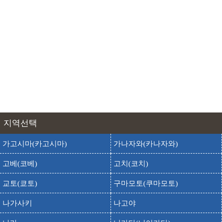
타테야마 산록 스키장
출발
도착
타테야마 산로쿠 스키장
타테야마 카루테라 사방 박물관
출발
도착
타테야마카루테라사보 박물관
토야마현립 타테야마 박물관
출발
도착
토야마켄리츠 타테야마 박물관
토후쿠지노 자연공원
출발
도착
토후쿠지노시젠 코엔
피의 연못 공원
출발
도착
치노이케 코엔
지역선택
하리노키토게(하리노키 고개)
출발
도착
가고시마(카고시마)
가나자와(카나자와)
하리노키 토게
호타루이카 박물관
고베(코베)
고치(코치)
출발
도착
호타루이카 뮤지엄
교토(쿄토)
구마모토(쿠마모토)
출발
도착
호타루이카 해상관광
나가사키
나고야