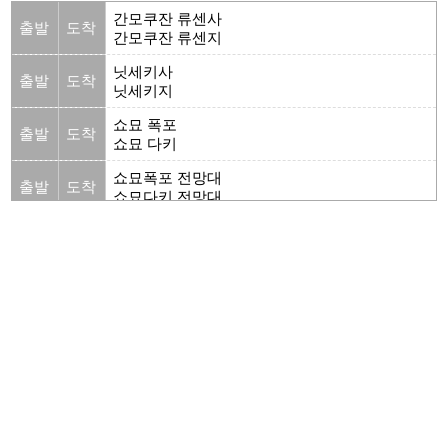
간모쿠잔 류센사
출발
도착
간모쿠잔 류센지
닛세키사
출발
도착
닛세키지
쇼묘 폭포
출발
도착
쇼묘 다키
쇼묘폭포 전망대
출발
도착
쇼묘다키 전망대
출발
도착
아쿠시로노카베
오야마 신사
출발
도착
오야마 진자
죠간지가와 공원
출발
도착
죠간지가와 코엔
카메타니 온천
출발
도착
카메타니 온센
출발
도착
타테야마 박물관 요보칸