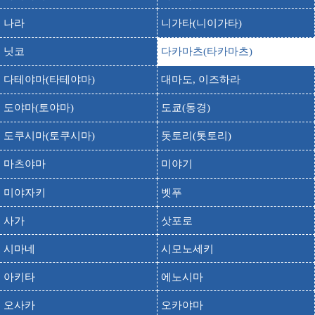
사누키공항 공원
출발
도착
나라
니가타(니이가타)
사누키쿠코 코엔
사누키코쿠분사
닛코
다카마츠(타카마츠)
출발
도착
사누키코쿠분지
다테야마(타테야마)
대마도, 이즈하라
사자의 영암 전망대
출발
도착
시시노 레이간 전망대
도야마(토야마)
도쿄(동경)
출발
도착
세토나이카이 역사민속자료관
도쿠시마(토쿠시마)
돗토리(톳토리)
시도사
출발
도착
시도지
마츠야마
미야기
시부카와 동물공원
출발
도착
미야자키
벳푸
시부카와 도부츠코엔
사가
삿포로
출발
도착
시코쿠무라
출발
도착
신 야시마 수족관
시마네
시모노세키
야시마사
출발
도착
아키타
에노시마
야시마지
오사카
오카야마
출발
도착
야시마산죠 전망대