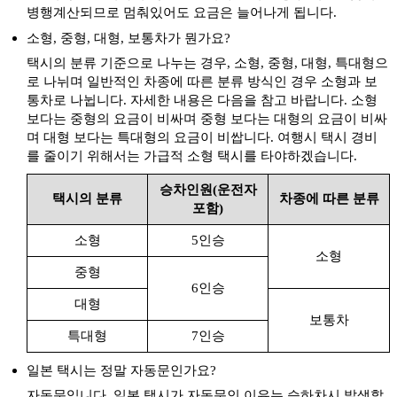
출발
도착
타마노시립 타마노 해양박물관
병행계산되므로 멈춰있어도 요금은 늘어나게 됩니다.
소형, 중형, 대형, 보통차가 뭔가요?
출발
도착
타카마츠 심볼타워
택시의 분류 기준으로 나누는 경우, 소형, 중형, 대형, 특대형으
출발
도착
타카마츠 헤이케 모노가타리 역사관
로 나뉘며 일반적인 차종에 따른 분류 방식인 경우 소형과 보
출발
도착
타카마츠항 타마모 방파제 등대
통차로 나뉩니다. 자세한 내용은 다음을 참고 바랍니다. 소형
보다는 중형의 요금이 비싸며 중형 보다는 대형의 요금이 비싸
호넨사
출발
도착
며 대형 보다는 특대형의 요금이 비쌉니다. 여행시 택시 경비
호넨지
를 줄이기 위해서는 가급적 소형 택시를 타야하겠습니다.
출발
도착
히운카쿠
승차인원(운전자
택시의 분류
차종에 따른 분류
포함)
소형
5인승
소형
중형
6인승
대형
보통차
특대형
7인승
일본 택시는 정말 자동문인가요?
자동문입니다. 일본 택시가 자동문인 이유는 승하차시 발생할