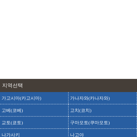
다카마츠시립 중앙공원
출발
도착
타카마츠시리츠 츄오코엔
출발
도착
돈키호테 파우 타카마츠점
출발
도착
돌 민속자료관
류오 산[다카마츠]
출발
도착
류오잔[타카마츠]
리쓰린 공원
출발
도착
리츠린 코엔
무지개폭포 캠프장
출발
도착
니지노타키 캠프장
지역선택
붓쇼잔 공원
출발
도착
가고시마(카고시마)
가나자와(카나자와)
붓쇼잔 코엔
붓쇼잔 온천
고베(코베)
고치(코치)
출발
도착
붓쇼잔 온센
교토(쿄토)
구마모토(쿠마모토)
비래봉[다카마츠]
출발
도착
히라이호[타카마츠]
나가사키
나고야