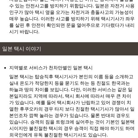
수 있는 안전사고를 방지하기 위함입니다. 일본은 자전거 사용
인구가 많아 택시 옆을 오가는 자전거과 충돌사고의 가능성이
매우 높습니다. 이러한 사고를 방지하기 위해 택시기사가 좌우
를 살핀 후 안전이 확인되면 문을 열어주므로 기다렸다가 내리
시기 바랍니다.
일본 택시 이야기
지역별로 서비스가 천차만별인 일본 택시
일본 택시는 탑승직후 택시기사가 본인의 이름 등을 소개하고
실내 온도가 적당한지 등을 묻기도 하는 등 친절도 한국과는
하늘과 땅의 차이를 보입니다. 다만, 이러한 서비스는 같은 일
본일지라도 지역에 따라서, 택시 회사에 따라서 매우 큰 차이
가 있습니다. 예를 들어 택시회사가 난립하고 있어 경쟁이 치
열한 후쿠오카의 경우 타지 보다 친절한 택시기사가 많아서 일
본인조차 깜짝 놀라는 경우가 있습니다. 물론 반대의 경우도
있습니다. 승객의 짐을 트렁크에 실어주는 것이 기본인 일본택
시이지만 불친절한 택시의 경우 승객이 직접 해야 하기도 하며
외국인에게 유독 불친절한 택시기사도 있습니다.