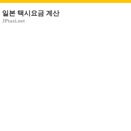
일본 택시요금 계산
JPtaxi.net