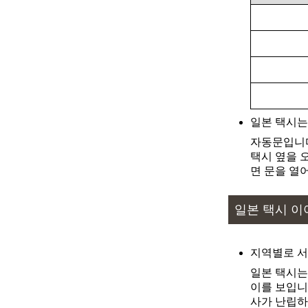
출발
도착
출발
도착
출발
도착
일본 택시는
출발
도착
자동문입니다
택시 옆을 
출발
도착
면 문을 열
출발
도착
출발
도착
일본 택시 이
출발
도착
지역별로 서
출발
도착
일본 택시는
출발
도착
이를 보입니
사가 난립하