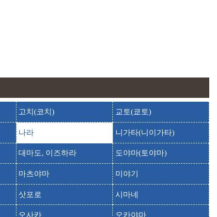
고치(코치)
교토(쿄토)
나라
니가타(니이가타)
대마도, 이즈하라
도야마(토야마)
마츠야마
미야기
삿포로
시마네
오사카
오카야마