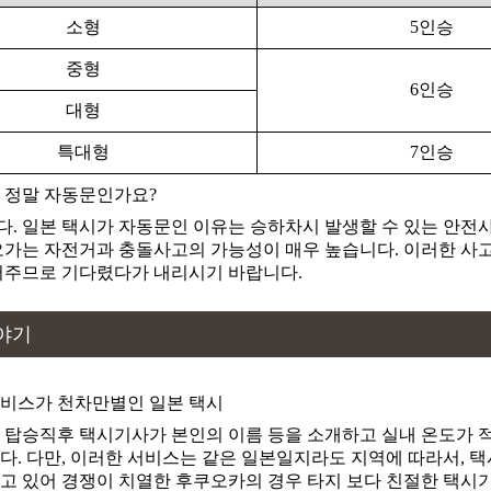
와카쿠사야마
소형
5인승
요시키엔 정원(요시키 정원)
요시키엔
중형
6인승
우에노성[나라]
대형
우에노죠[나라]
특대형
7인승
우키미도
 정말 자동문인가요?
유니클로 나라패밀리점
. 일본 택시가 자동문인 이유는 승하차시 발생할 수 있는 안전
오가는 자전거과 충돌사고의 가능성이 매우 높습니다. 이러한 사
유니클로 니시야마토점
어주므로 기다렸다가 내리시기 바랍니다.
유니클로 아크로스플라자 텐리점
유니클로 오시쿠마점
야기
유니클로 이온몰 야마토코오리야마점
비스가 천차만별인 일본 택시
유니클로 이온몰 카시하라점
 탑승직후 택시기사가 본인의 이름 등을 소개하고 실내 온도가 적
유니클로 이온몰 타카노하라점
다. 다만, 이러한 서비스는 같은 일본일지라도 지역에 따라서, 택
고 있어 경쟁이 치열한 후쿠오카의 경우 타지 보다 친절한 택시