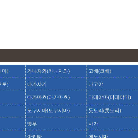
도다이사(도다이지)
토다이지
도다이지 불상전
토다이지 불상전
도쇼다이사(도쇼다이지)
토쇼다이지
돈키호테 나라점
돈키호테 카시바시인터점
마)
가나자와(카나자와)
고베(코베)
돈키호테 텐리점
토)
나가사키
나고야
만요 식물원
다카마츠(타카마츠)
다테야마(타테야마)
무로사
무로지
도쿠시마(토쿠시마)
돗토리(톳토리)
미와 산
벳푸
사가
미와야마
사이다이사[나라]
아키타
에노시마