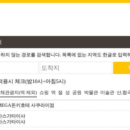
색
하지 않는 경로를 검색합니다. 목록에 없는 지역도 한글로 입력하
용시 체크(밤10시~아침5시)
체관광지(역 제외)
쇼핑
역
절
성
공원
박물관
미술관
산,협
MEGA돈키호테 사쿠라이점
가스가타이샤
카스가타이샤