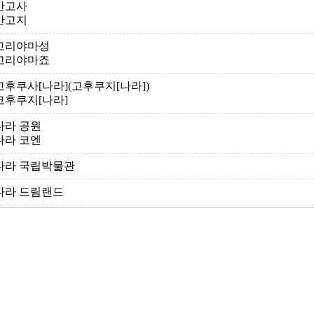
간고사
간고지
고리야마성
고리야마죠
고후쿠사[나라](고후쿠지[나라])
코후쿠지[나라]
나라 공원
나라 코엔
나라 국립박물관
나라 드림랜드
나라 루리에(나라 전등축제)
나라마치 자료관
나라마치 코시노이에
나라현립 미술관