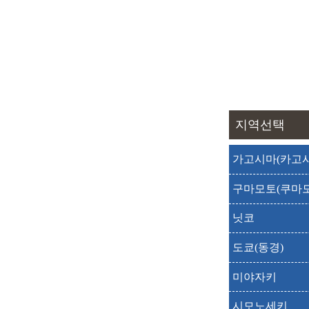
출발
도착
출발
도착
출발
도착
지역선택
출발
도착
출발
도착
가고시마(카고시
출발
도착
구마모토(쿠마모
출발
도착
닛코
출발
도착
도쿄(동경)
출발
도착
미야자키
시모노세키