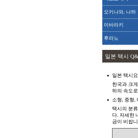
출발
도착
오키나와, 나하
출발
도착
이바라키
출발
도착
후라노
출발
도착
일본 택시 Q
출발
도착
일본 택시
출발
도착
한국과 크게
하의 속도로
소형, 중형,
출발
도착
택시의 분류
다. 자세한
출발
도착
금이 비쌉니
출발
도착