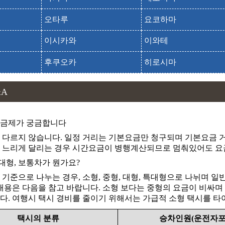
사이다이지[나라]
오타루
요코하마
쇼소인
이시카와
이와테
시기 산
시기산
후쿠오카
히로시마
신야쿠시사
신야쿠시지
&A
아키시노사
아키시노데라
요금제가 궁금합니다
야마토 문화관
 다르지 않습니다. 일정 거리는 기본요금만 청구되며 기본요금 거
야마토분카칸
 느리게 달리는 경우 시간요금이 병행계산되므로 멈춰있어도 요
야쿠시사
 대형, 보통차가 뭔가요?
야쿠시지
 기준으로 나누는 경우, 소형, 중형, 대형, 특대형으로 나뉘며 
 내용은 다음을 참고 바랍니다. 소형 보다는 중형의 요금이 비싸며
야타사
야타데라
다. 여행시 택시 경비를 줄이기 위해서는 가급적 소형 택시를 
와카쿠사 산
택시의 분류
승차인원(운전자포