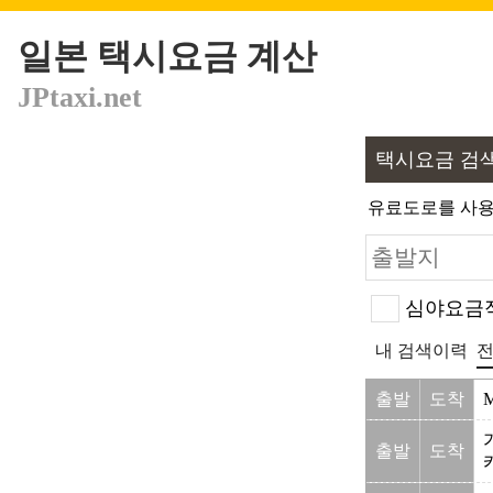
일본 택시요금 계산
JPtaxi.net
택시요금 검
유료도로를 사용
심야요금적
내 검색이력
전
출발
도착
출발
도착