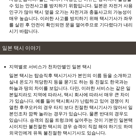
출발
도착
키타노쵸야마모토 거리 きたのちょうやまもと
수 있는 안전사고를 방지하기 위함입니다. 일본은 자전거 사용
どおり
인구가 많아 택시 옆을 오가는 자전거과 충돌사고의 가능성이
출발
도착
킨노유
매우 높습니다. 이러한 사고를 방지하기 위해 택시기사가 좌우
를 살핀 후 안전이 확인되면 문을 열어주므로 기다렸다가 내리
출발
도착
포트아일랜드
시기 바랍니다.
출발
도착
하버랜드
한신 코시엔 구장
일본 택시 이야기
출발
도착
한신 코시엔 야구장
출발
도착
효고현립 미술관
지역별로 서비스가 천차만별인 일본 택시
일본 택시는 탑승직후 택시기사가 본인의 이름 등을 소개하고
실내 온도가 적당한지 등을 묻기도 하는 등 친절도 한국과는
하늘과 땅의 차이를 보입니다. 다만, 이러한 서비스는 같은 일
본일지라도 지역에 따라서, 택시 회사에 따라서 매우 큰 차이
가 있습니다. 예를 들어 택시회사가 난립하고 있어 경쟁이 치
열한 후쿠오카의 경우 타지 보다 친절한 택시기사가 많아서 일
본인조차 깜짝 놀라는 경우가 있습니다. 물론 반대의 경우도
있습니다. 승객의 짐을 트렁크에 실어주는 것이 기본인 일본택
시이지만 불친절한 택시의 경우 승객이 직접 해야 하기도 하며
외국인에게 유독 불친절한 택시기사도 있습니다.