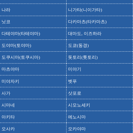
출발
도착
긴노유
나라
니가타(니이가타)
누노비키 유원지
출발
도착
누노비키 공원
닛코
다카마츠(타카마츠)
누노비키 폭포
출발
도착
누노비키노 타키
다테야마(타테야마)
대마도, 이즈하라
동유원지
출발
도착
도야마(토야마)
도쿄(동경)
히가시유엔치
도쿠시마(토쿠시마)
돗토리(톳토리)
롯코 가든테라스
출발
도착
롯코 가덴테라스
마츠야마
미야기
롯코 산
출발
도착
롯코산
미야자키
벳푸
롯코 아일랜드
출발
도착
사가
삿포로
롯코 아이란도
시마네
시모노세키
출발
도착
롯코산 스노우파크
출발
도착
롯코산 컨트리하우스
아키타
에노시마
출발
도착
롯코시다레
오사카
오카야마