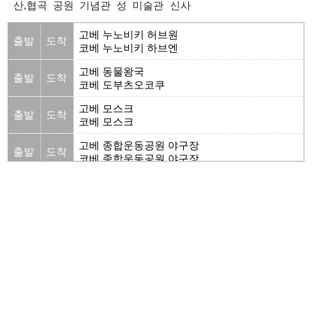
산,협곡
공원
기념관
성
미술관
신사
고베 누노비키 허브원
출발
도착
코베 누노비키 하브엔
고베 동물왕국
출발
도착
코베 도부츠오코쿠
고베 모스크
출발
도착
코베 모스크
고베 종합운동공원 야구장
출발
도착
코베 종합운동공원 야구장
고베 포트 타워
출발
도착
코베 포트 타워
고베 해양박물관
출발
도착
코베 해양박물관
고베 호빵맨 어린이박물관 & 몰
출발
도착
코베 호빵맨 어린이박물관 & 몰
고베국제회의장
출발
도착
코베국제회의장