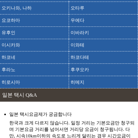
마이코 공원
출발
도착
오키나와, 나하
오타루
마이코 코엔
출발
도착
마이코 해상 프롬나드
요코하마
우에다
출발
도착
메리켄 파크
유후인
이바라키
출발
도착
모토마치(코베)
이시카와
이와테
출발
도착
미치노에키 코베 후르츠 플라워 파크 오조
하코네
하코다테
출발
도착
비너스브릿지
후라노
후쿠오카
출발
도착
산노미야
출발
도착
소라쿠엔
히로시마
히메지
손문 기념관
일본 택시 Q&A
출발
도착
손분 키넨칸
스마리큐 공원
출발
도착
일본 택시요금제가 궁금합니다
스마리큐 코엔
한국과 크게 다르지 않습니다. 일정 거리는 기본요금만 청구되
스마우라 공원
출발
도착
며 기본요금 거리를 넘어서면 거리당 요금이 청구됩니다. 다
스마우라 코엔
만, 시속10km이하의 속도로 느리게 달리는 경우 시간요금이