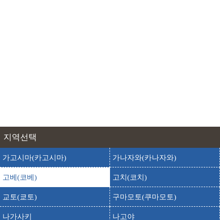
고베시 카자미도리노야카타
출발
도착
코베시 카자미도리노야카타
고베시립 박물관
출발
도착
코베시립 박물관
고베시립 삼림식물원
출발
도착
코베시립 삼림식물원
고베시립 스마해변 수족관
출발
도착
스마카이힌 수족관
고베시립 오지 동물원
출발
도착
코베시립 오지 동물원
지역선택
고베시청 전망대
출발
도착
코베시청 전망대
가고시마(카고시마)
가나자와(카나자와)
기타노 공방 마을
출발
도착
고베(코베)
고치(코치)
키타노 코보노 마치
기타노이진칸 거리
교토(쿄토)
구마모토(쿠마모토)
출발
도착
키타노이진칸 거리
나가사키
나고야