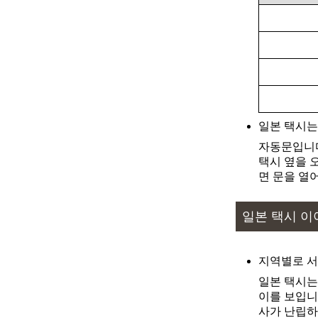
출발
도착
출발
도착
출발
도착
출발
도착
출발
도착
일본 택시는
자동문입니다
출발
도착
택시 옆을 
면 문을 열
출발
도착
출발
도착
일본 택시 이
출발
도착
출발
도착
지역별로 서
일본 택시는
출발
도착
이를 보입니
사가 난립하