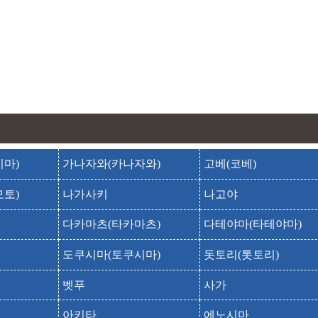
시민의 숲
시민노모리
신슈오타니하 하코다테 별원
야치가시라 온천
야치가시라온센
유노카와 온천
유노카와 온센
유니클로 하코다테 쇼와타운프라자점
마)
가나자와(카나자와)
고베(코베)
유쿠라 신사
토)
나가사키
나고야
유쿠라 진자
카톨릭 모토마치 교회
다카마츠(타카마츠)
다테야마(타테야마)
코세츠엔
도쿠시마(토쿠시마)
돗토리(톳토리)
키쿠요식당
벳푸
사가
키타지마사부로 기념관
아키타
에노시마