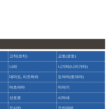
고치(코치)
교토(쿄토)
나라
니가타(니이가타)
대마도, 이즈하라
도야마(토야마)
마츠야마
미야기
삿포로
시마네
오사카
오카야마