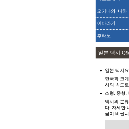
출발
도착
오키나와, 나하
출발
도착
이바라키
출발
도착
후라노
출발
도착
일본 택시 Q
출발
도착
출발
도착
일본 택시
한국과 크게
출발
도착
하의 속도로
소형, 중형,
출발
도착
택시의 분류
다. 자세한
출발
도착
금이 비쌉니
출발
도착