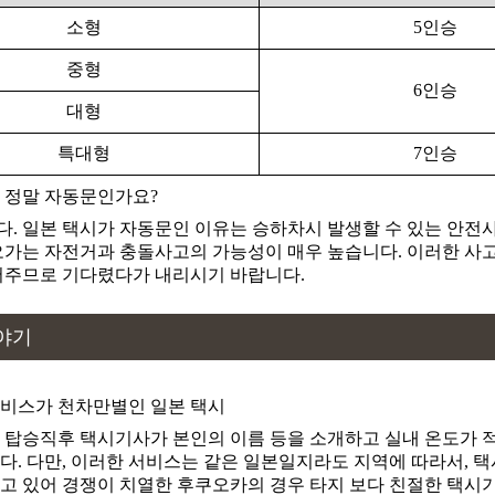
하코다테 하리스토스 정교회
소형
5인승
하코다테 하치만구
중형
6인승
하코다테시 구 영국영사관
대형
하코다테시 문학관
특대형
7인승
하코다테시 북방민족자료관
 정말 자동문인가요?
하코다테시 북양자료관
. 일본 택시가 자동문인 이유는 승하차시 발생할 수 있는 안전
하코다테시 호쿠요 시료칸
오가는 자전거과 충돌사고의 가능성이 매우 높습니다. 이러한 사
어주므로 기다렸다가 내리시기 바랍니다.
하코다테시 열대식물원
하코다테아사이치
야기
홋카이도 사카모토료마 기념관
홋카이도립 하코다테 미술관
비스가 천차만별인 일본 택시
 탑승직후 택시기사가 본인의 이름 등을 소개하고 실내 온도가 적
후나다마 신사
다. 다만, 이러한 서비스는 같은 일본일지라도 지역에 따라서, 택
후나다마 신자
고 있어 경쟁이 치열한 후쿠오카의 경우 타지 보다 친절한 택시