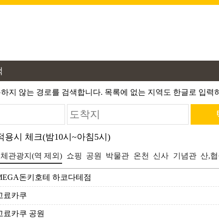
색
하지 않는 경로를 검색합니다. 목록에 없는 지역도 한글로 입력하
용시 체크(밤10시~아침5시)
체관광지(역 제외)
쇼핑
공원
박물관
온천
신사
기념관
산,
MEGA돈키호테 하코다테점
고료카쿠
고료카쿠 공원