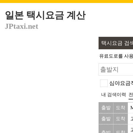
일본 택시요금 계산
JPtaxi.net
택시요금 검
유료도로를 사용
심야요금적
내 검색이력
전
출발
도착
출발
도착
출발
도착