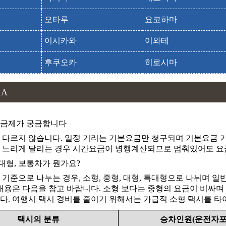
타치마치미사키
오타루
요코하마
타쿠보쿠 소공원
타쿠보쿠 쇼코엔
이시카와
이와테
토라피스치누 수도원
후쿠오카
히로시마
하치만자카
하코다테 공원
&A
하코다테 코엔
하코다테 부교쇼
요금제가 궁금합니다
 다르지 않습니다. 일정 거리는 기본요금만 청구되며 기본요금 거
하코다테 산
하코다테야마
 느리게 달리는 경우 시간요금이 병행계산되므로 멈춰있어도 요
 대형, 보통차가 뭔가요?
하코다테 세이칸연락선 기념관 마슈마루
 기준으로 나누는 경우, 소형, 중형, 대형, 특대형으로 나뉘며 
하코다테 중화회관
 내용은 다음을 참고 바랍니다. 소형 보다는 중형의 요금이 비싸며
하코다테 츄카카이칸
다. 여행시 택시 경비를 줄이기 위해서는 가급적 소형 택시를 
하코다테 크리스마스판타지
택시의 분류
승차인원(운전자포