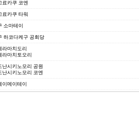
고료카쿠 코엔
고료카쿠 타워
구 소마테이
구 하코다케구 공회당
데라마치도리
테라마치토오리
도난시키노모리 공원
도난시키노모리 코엔
메이메이테이
모토마치 공원
모토마치 코엔
미하라시 공원
미하라시 코엔
시립 하코다테 박물관