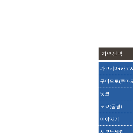
출발
도착
출발
도착
출발
도착
출발
도착
지역선택
출발
도착
가고시마(카고시
출발
도착
구마모토(쿠마모
출발
도착
닛코
출발
도착
도쿄(동경)
출발
도착
미야자키
출발
도착
시모노세키