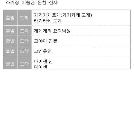
스키장
미술관
온천
신사
가기카케토게(가기카케 고개)
출발
도착
카기카케 토게
출발
도착
게게게의 요괴낙원
출발
도착
고야마 연못
출발
도착
고엔유인
다이센 산
출발
도착
다이센
출발
도착
다이센 화이트리조트 국제 에리어
다이센사
출발
도착
다이센지
도고 호수(도고 연못)
출발
도착
도고 이케
돗토리 20세기 배기념관
출발
도착
톳토리 20세기 배기념관