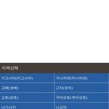
돗토리 모래언덕
출발
도착
톳토리 사큐
돗토리 사구 어린이나라
출발
도착
톳토리 사큐 코도모노쿠니
돗토리 사구 지오파크센터
출발
도착
톳토리 사큐 지오파크센터
돗토리 플라워파크
출발
도착
톳토리 플라워파크
돗토리성(돗토리죠)
출발
도착
톳토리죠
돗토리현립 박물관
출발
도착
지역선택
톳토리현립 박물관
가고시마(카고시마)
가나자와(카나자와)
출발
도착
돗토리현립 오야마 자연역사관
출발
도착
마스미즈 고원 스키장
고베(코베)
고치(코치)
출발
도착
모래박물관
교토(쿄토)
구마모토(쿠마모토)
출발
도착
모리노쿠니 오야마 필드 애슬레틱
나가사키
나고야