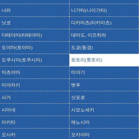
미나토야마 공원
출발
도착
미나토야마 코엔
나라
니가타(니이가타)
출발
도착
미즈키시게루 기념관
닛코
다카마츠(타카마츠)
출발
도착
미즈키시게루 로드
다테야마(타테야마)
대마도, 이즈하라
산부츠사
출발
도착
산부츠지
도야마(토야마)
도쿄(동경)
세키가네 온천
출발
도착
도쿠시마(토쿠시마)
돗토리(톳토리)
세키가네 온센
마츠야마
미야기
아메 폭포
출발
도착
아메 다키
미야자키
벳푸
출발
도착
아오야마고쇼 고향관
사가
삿포로
엔초 정원
출발
도착
엔쵸엔
시마네
시모노세키
오가미야마 신사
출발
도착
아키타
에노시마
오가미야마 진자
출발
도착
오야마 국제 스키장
오사카
오카야마