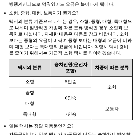
출발
도착
우츠부키 타마가와
병행계산되므로 멈춰있어도 요금은 늘어나게 됩니다.
출발
도착
유메미나토 공원
소형, 중형, 대형, 보통차가 뭔가요?
출발
도착
유메미나토 타워
택시의 분류 기준으로 나누는 경우, 소형, 중형, 대형, 특대형으
로 나뉘며 일반적인 차종에 따른 분류 방식인 경우 소형과 보
출발
도착
진푸우카쿠
통차로 나뉩니다. 자세한 내용은 다음을 참고 바랍니다. 소형
보다는 중형의 요금이 비싸며 중형 보다는 대형의 요금이 비싸
코야마연못 공원
출발
도착
며 대형 보다는 특대형의 요금이 비쌉니다. 여행시 택시 경비
코야마이케 코엔
를 줄이기 위해서는 가급적 소형 택시를 타야하겠습니다.
큐쇼 공원
출발
도착
큐쇼 코엔
승차인원(운전자
택시의 분류
차종에 따른 분류
포함)
하쿠토 신사
출발
도착
하쿠토 진자
소형
5인승
소형
하쿠토 해변
출발
도착
중형
하쿠토 해수욕장
6인승
대형
효노센 산
출발
도착
보통차
효노센
특대형
7인승
일본 택시는 정말 자동문인가요?
자동문입니다. 일본 택시가 자동문인 이유는 승하차시 발생할