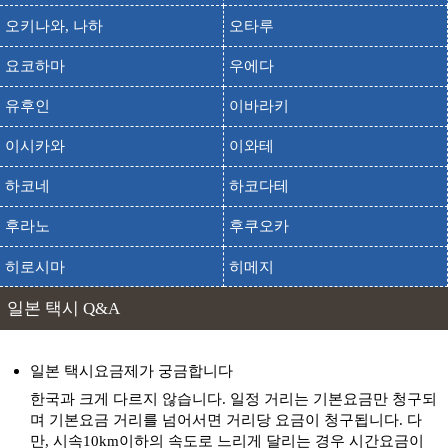
출발
도착
오야마마키바 우유 마을
오키나와, 나하
오타루
출발
도착
오쿠오야마 스키장
요코하마
우에다
와라베관
출발
도착
와라베칸
유후인
이바라키
요괴 신사
출발
도착
이시카와
이와테
요카이 진자
하코네
하코다테
요나고성
출발
도착
요나고죠
후라노
후쿠오카
출발
도착
요나고시 미술관
히로시마
히메지
출발
도착
우다쇼지 사진 미술관
일본 택시 Q&A
출발
도착
우라도메 시마메구리 유람선
우라도메 해변
출발
도착
우라도메 카이간
일본 택시요금제가 궁금합니다
우츠부키 공원
한국과 크게 다르지 않습니다. 일정 거리는 기본요금만 청구되
출발
도착
우츠부키 코엔
며 기본요금 거리를 넘어서면 거리당 요금이 청구됩니다. 다
만, 시속10km이하의 속도로 느리게 달리는 경우 시간요금이