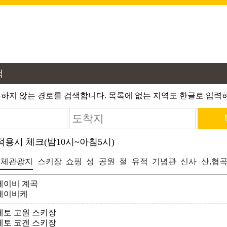
색
하지 않는 경로를 검색합니다. 목록에 없는 지역도 한글로 입력하
용시 체크(밤10시~아침5시)
전체관광지
스키장
쇼핑
성
공원
절
유적
기념관
신사
산,협
게이비 계곡
게이비케
게토 고원 스키장
게토 코겐 스키장