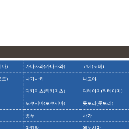
모쓰지
모츠지
무료코인 유적지
무료코인 아토
미야자와켄지 기념관
미야자와켄지 동화마을
미야자와켄지 도와무라
사쿠라만 신사
마)
가나자와(카나자와)
고베(코베)
사쿠라만 진자
토)
나가사키
나고야
사하라 유리공원
사하라 가라스파크
다카마츠(타카마츠)
다테야마(타테야마)
앗피 고원 스키장
앗피 코겐 스키장
도쿠시마(토쿠시마)
돗토리(톳토리)
에사시후지와라노 사토
벳푸
사가
에사시후지와라노사토
아키타
에노시마