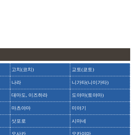
고치(코치)
교토(쿄토)
나라
니가타(니이가타)
대마도, 이즈하라
도야마(토야마)
마츠야마
미야기
삿포로
시마네
오사카
오카야마