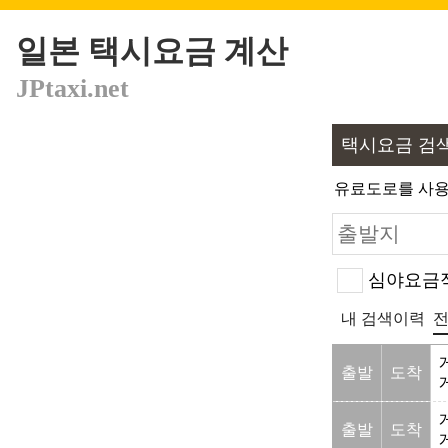
일본 택시요금 계산
JPtaxi.net
택시요금 검
유료도로를 사용
심야요금적
내 검색이력
출발
도착
출발
도착