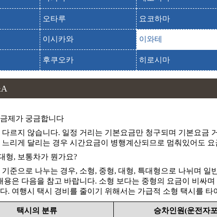
용천동굴
류센도
오타루
요코하마
유니클로 모리오카 인터점
이시카와
이와테
유니클로 모리오카토미나미점
후쿠오카
히로시마
유니클로 미즈사와 컬쳐파크 아테루이점
유니클로 이온몰 모리오카미나미점
&A
유니클로 이치노세키점
유니클로 카마이시점
요금제가 궁금합니다
 다르지 않습니다. 일정 거리는 기본요금만 청구되며 기본요금 거
유니클로 키타카미점
 느리게 달리는 경우 시간요금이 병행계산되므로 멈춰있어도 요
유니클로 하나마키점
 대형, 보통차가 뭔가요?
 기준으로 나누는 경우, 소형, 중형, 대형, 특대형으로 나뉘며 
이시와리자쿠라
 내용은 다음을 참고 바랍니다. 소형 보다는 중형의 요금이 비싸며
이와야마 공원
다. 여행시 택시 경비를 줄이기 위해서는 가급적 소형 택시를 
이와야마 코엔
택시의 분류
승차인원(운전자포