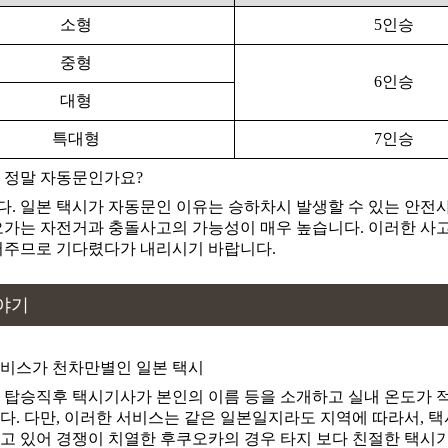
이와야마 파크랜드
소형
5인승
이와테 고원 스노우파크
이와테 코겐 스노파크
중형
6인승
이와테 사파리파크
대형
이와테 산
특대형
7인승
이와테산
 정말 자동문인가요?
이와테현립 미술관
. 일본 택시가 자동문인 이유는 승하차시 발생할 수 있는 안전
죠도하가마
오가는 자전거과 충돌사고의 가능성이 매우 높습니다. 이러한 사
어주므로 기다렸다가 내리시기 바랍니다.
주손지 곤지기도
츄손지 콘지키도
야기
추손사
츄손지
비스가 천차만별인 일본 택시
츠나기 온천
츠나기온센
 탑승직후 택시기사가 본인의 이름 등을 소개하고 실내 온도가 적
다. 다만, 이러한 서비스는 같은 일본일지라도 지역에 따라서, 택
카마이시 대관음
고 있어 경쟁이 치열한 후쿠오카의 경우 타지 보다 친절한 택시