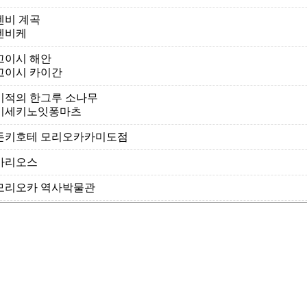
겐비 계곡
겐비케
고이시 해안
고이시 카이간
기적의 한그루 소나무
키세키노잇퐁마츠
돈키호테 모리오카카미도점
마리오스
모리오카 역사박물관
모리오카 테즈쿠리무라
모리오카성
모리오카죠
모리오카시 동물공원
모리오카시 도부츠코엔