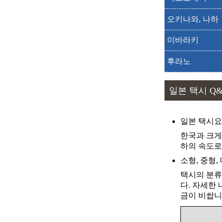
출발
도착
오키나와, 나하
출발
도착
이바라키
출발
도착
후라노
출발
도착
출발
도착
일본 택시 Q
출발
도착
출발
도착
일본 택시
한국과 크게
출발
도착
하의 속도로
출발
도착
소형, 중형,
택시의 분류
출발
도착
다. 자세한
금이 비쌉니
출발
도착