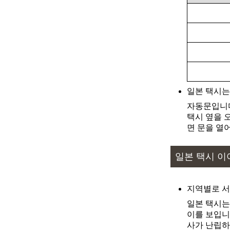
출발
도착
출발
도착
출발
도착
출발
도착
일본 택시는
출발
도착
자동문입니다
출발
도착
택시 옆을 
면 문을 열
출발
도착
일본 택시 이
출발
도착
지역별로 서
출발
도착
일본 택시는
이를 보입니
사가 난립하
출발
도착