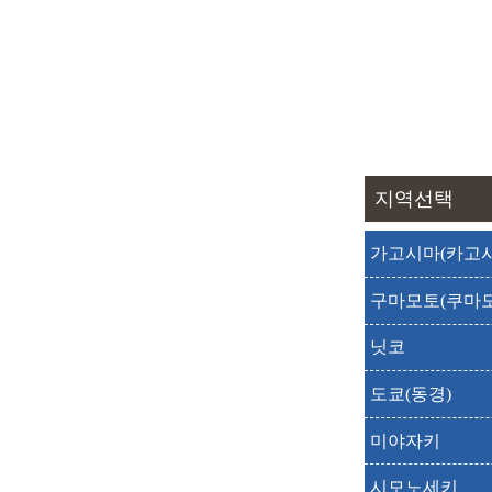
출발
도착
출발
도착
출발
도착
출발
도착
지역선택
가고시마(카고시
출발
도착
구마모토(쿠마모
출발
도착
닛코
출발
도착
도쿄(동경)
미야자키
출발
도착
시모노세키